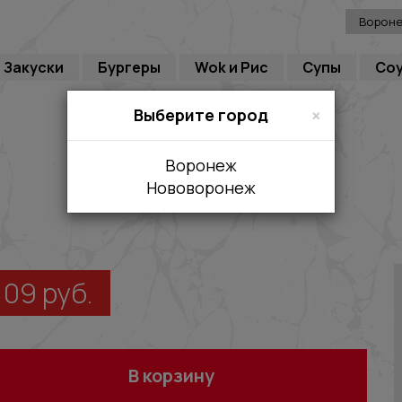
Ворон
Закуски
Бургеры
Wok и Рис
Супы
Со
×
Выберите город
Воронеж
Нововоронеж
109
руб.
В корзину