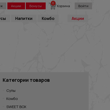
0
еж
Акции
Бонусы
Корзина
Войти
усы
Напитки
Комбо
Акции
Категории товаров
Супы
Комбо
SWEET BOX