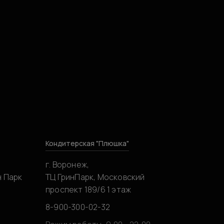
Кондитерская "Плюшка"
г. Воронеж,
н Парк
ТЦ ГринПарк, Московский
проспект 189/6 1 этаж
8-900-300-02-32
0