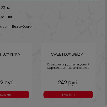
 30 гр.
во: 1 шт.
егория:
Без рубрики
T BOX УМКА
SWEET BOX Влад А4
Большая игрушка, вкусный
мармелад и яркая упаковка
42
руб.
242
руб.
 корзину
В корзину