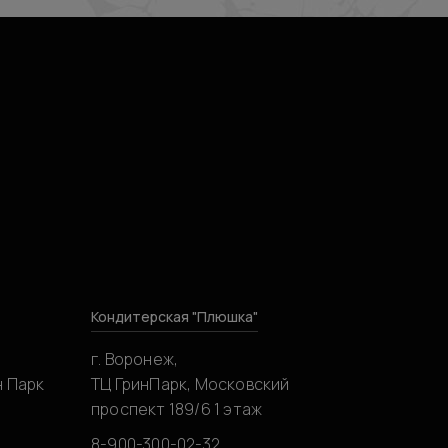
Кондитерская "Плюшка"
г. Воронеж,
н Парк
ТЦ ГринПарк, Московский
проспект 189/6 1 этаж
8-900-300-02-32