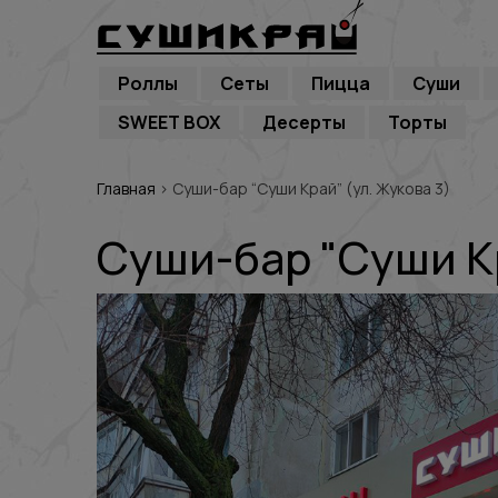
Роллы
Сеты
Пицца
Суши
SWEET BOX
Десерты
Торты
Главная
›
Суши-бар “Суши Край” (ул. Жукова 3)
Суши-бар "Суши Кр