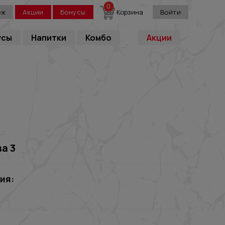
0
еж
Акции
Бонусы
Корзина
Войти
усы
Напитки
Комбо
Акции
ва 3
ия: