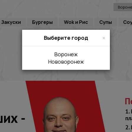
Ворон
Закуски
Бургеры
Wok и Рис
Супы
Со
×
Выберите город
Воронеж
Нововоронеж