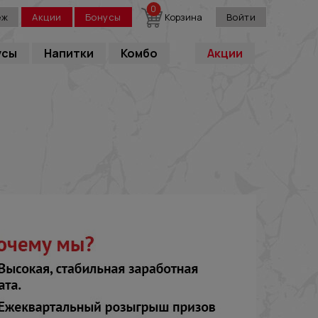
0
еж
Акции
Бонусы
Корзина
Войти
усы
Напитки
Комбо
Акции