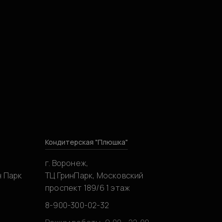
Кондитерская "Плюшка"
г. Воронеж,
н Парк
ТЦ ГринПарк, Московский
проспект 189/6 1 этаж
8-900-300-02-32
0