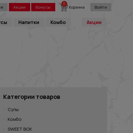
0
еж
Акции
Бонусы
Корзина
Войти
усы
Напитки
Комбо
Акции
Категории товаров
Супы
Комбо
SWEET BOX