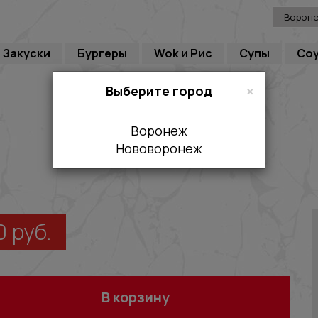
Ворон
Закуски
Бургеры
Wok и Рис
Супы
Со
×
Выберите город
Воронеж
Нововоронеж
0
руб.
В корзину