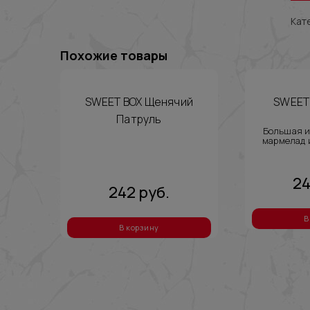
Кат
Похожие товары
SWEET BOX Щенячий
SWEET 
Патруль
Большая и
мармелад 
2
242
руб.
В
В корзину