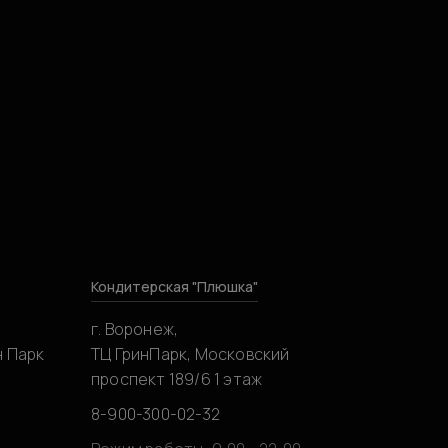
Кондитерская "Плюшка"
г. Воронеж,
н Парк
ТЦ ГринПарк, Московский
проспект 189/6 1 этаж
8-900-300-02-32
0