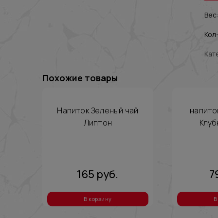
Вес:
Кол-
Кат
Похожие товары
Напиток Зеленый чай
напито
Липтон
Клуб
165
руб.
7
В корзину
В