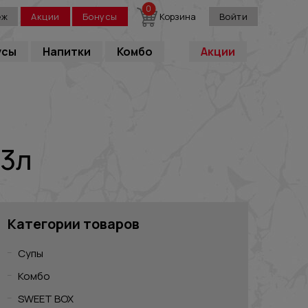
0
еж
Акции
Бонусы
Корзина
Войти
усы
Напитки
Комбо
Акции
33л
Категории товаров
Супы
Комбо
SWEET BOX