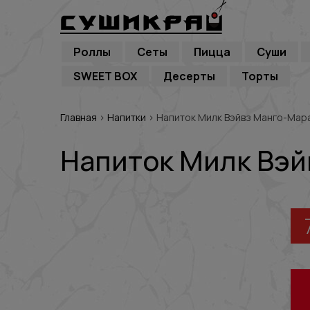
Роллы
Сеты
Пицца
Суши
SWEET BOX
Десерты
Торты
Главная
›
Напитки
›
Напиток Милк Вэйвз Манго-Мара
Напиток Милк Вэй