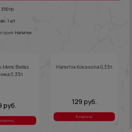
 330 гр.
во: 1 шт.
егория:
Напитки
к Милк Вэйвз
Напиток Кока кола 0,33л
ника 0,33л
129
руб.
9
руб.
В корзину
 корзину