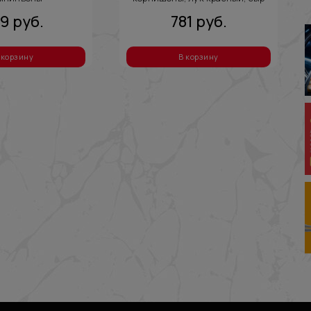
чеддер
49
руб.
781
руб.
 корзину
В корзину