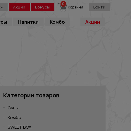
0
еж
Акции
Бонусы
Корзина
Войти
усы
Напитки
Комбо
Акции
Категории товаров
Супы
Комбо
SWEET BOX