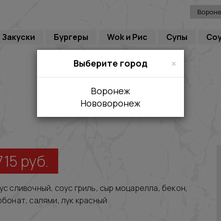
Ворон
Закуски
Бургеры
Wok и Рис
Супы
Со
×
Выберите город
Воронеж
Нововоронеж
715
руб.
ус сливочный, соус гриль, сыр моцарелла, бекон,
рбонат, салями, лук красный