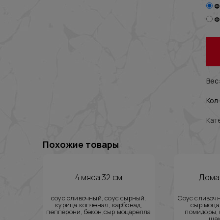
Ф
Ф
Вес:
Кол-
Кат
Похожие товары
4 мяса 32 см
Дома
соус сливочный, соус сырный,
Соус сливочн
курица копченая, карбонад,
сыр моца
пепперони, бекон,сыр моцарелла
помидоры, 
ша