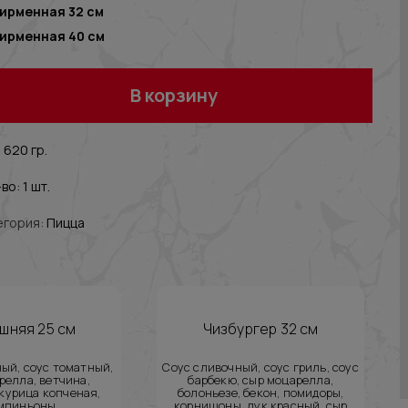
ирменная 32 см
ирменная 40 см
В корзину
 620 гр.
во: 1 шт.
егория:
Пицца
шняя 25 см
Чизбургер 32 см
ый, соус томатный,
Соус сливочный, соус гриль, соус
релла, ветчина,
барбекю, сыр моцарелла,
курица копченая,
болоньезе, бекон, помидоры,
мпиньоны
корнишоны, лук красный, сыр