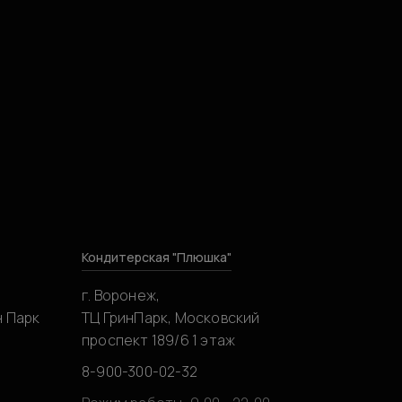
Кондитерская "Плюшка"
г. Воронеж,
н Парк
ТЦ ГринПарк, Московский
проспект 189/6 1 этаж
8-900-300-02-32
0