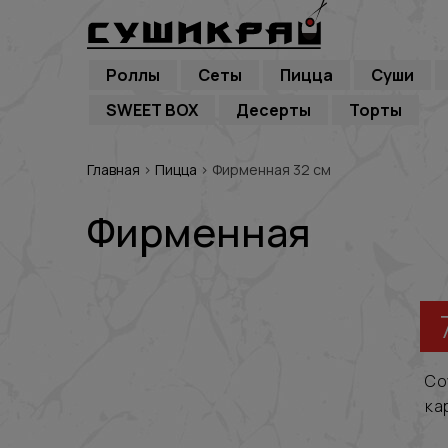
Роллы
Сеты
Пицца
Суши
SWEET BOX
Десерты
Торты
Главная
›
Пицца
›
Фирменная 32 см
Фирменная
Со
ка