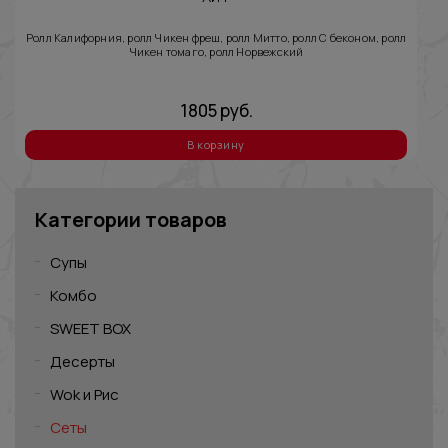
Ролл Калифорния, ролл Чикен фреш, ролл Митто, ролл С беконом, ролл
Чикен томаго, ролл Норвежский
1805
руб.
В корзину
Категории товаров
Супы
Комбо
SWEET BOX
Десерты
Wok и Рис
Сеты