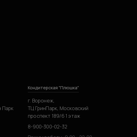
Кондитерская "Плюшка"
г. Воронеж,
н Парк
ТЦ ГринПарк, Московский
проспект 189/6 1 этаж
8-900-300-02-32
0