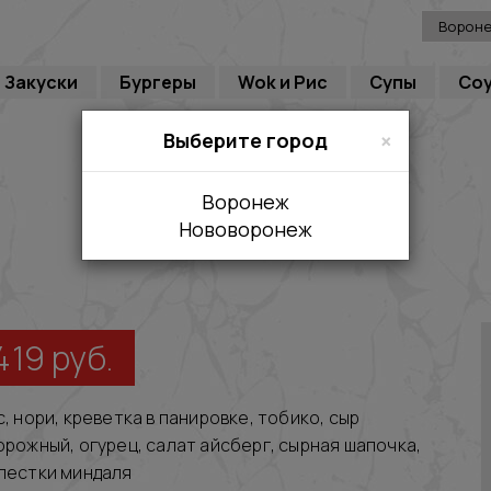
Ворон
Закуски
Бургеры
Wok и Рис
Супы
Со
×
Выберите город
Воронеж
Нововоронеж
419
руб.
с, нори, креветка в панировке, тобико, сыр
орожный, огурец, салат айсберг, сырная шапочка,
пестки миндаля