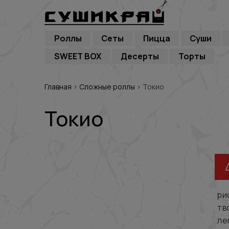
Роллы
Сеты
Пицца
Суши
SWEET BOX
Десерты
Торты
Главная
›
Сложные роллы
›
Токио
Токио
ри
тв
ле