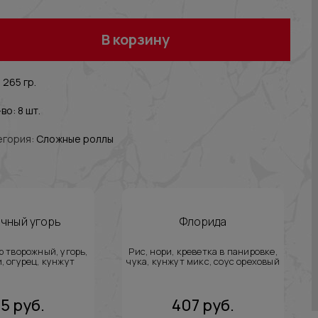
В корзину
 265 гр.
во: 8 шт.
егория:
Сложные роллы
чный угорь
Флорида
р творожный, угорь,
Рис, нори, креветка в панировке,
, огурец, кунжут
чука, кунжут микс, соус ореховый
35
руб.
407
руб.