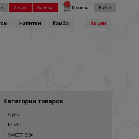
0
еж
Акции
Бонусы
Корзина
Войти
усы
Напитки
Комбо
Акции
Категории товаров
Супы
Комбо
SWEET BOX