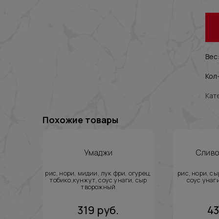
Вес:
Кол-
Кат
Похожие товары
Умаджи
Сливо
рис, нори, мидии, лук фри, огурец,
рис, нори, сы
тобико,кунжут, соус унаги, сыр
соус унаги
творожный
319
руб.
4