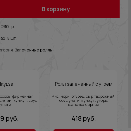
В корзину
 230 гр.
во: 8 шт.
егория:
Запеченные роллы
Якудза
Ролл запеченный с угрем
лосось, фирменная
Рис, нори, огурец, сыр творожный,
диями, кунжут, соус
соус унаги, кунжут, угорь,
унаги
шапочка сырная
29
руб.
418
руб.