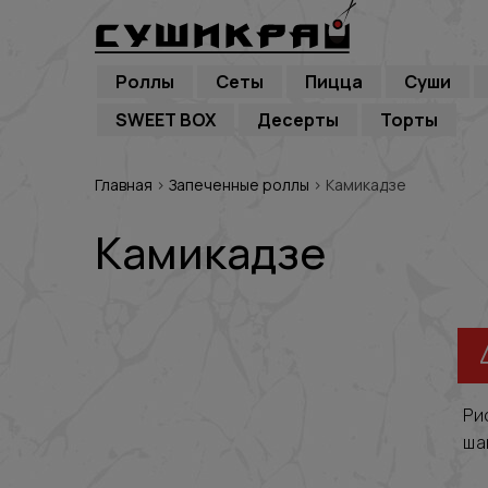
Роллы
Сеты
Пицца
Суши
SWEET BOX
Десерты
Торты
Главная
›
Запеченные роллы
›
Камикадзе
Камикадзе
Ри
ша