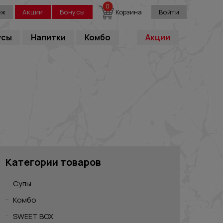
0
еж
Акции
Бонусы
Корзина
Войти
усы
Напитки
Комбо
Акции
Категории товаров
Супы
Комбо
SWEET BOX