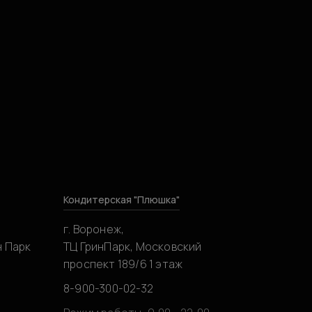
Кондитерская "Плюшка"
г. Воронеж,
н Парк
ТЦ ГринПарк, Московский
проспект 189/6 1 этаж
8-900-300-02-32
0