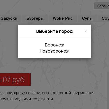
Ворон
Закуски
Бургеры
Wok и Рис
Супы
Со
×
Выберите город
Воронеж
Нововоронеж
407
руб.
с, нори, креветка фри, сыр творожный, фирменная
почка с мидиями, соус унаги