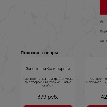
Вес:
Кол-
Кат
Похожие товары
Запеченая Калифорния
Рис, нори, снежный краб, огурец,
Рис, нори, 
сыр творожный, тобико, шапка
шапочка с ми
спайси
379
руб.
4