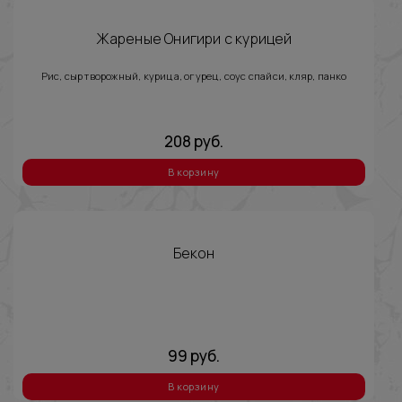
Жареные Онигири с курицей
Рис, сыр творожный, курица, огурец, соус спайси, кляр, панко
208
руб.
В корзину
Бекон
99
руб.
В корзину