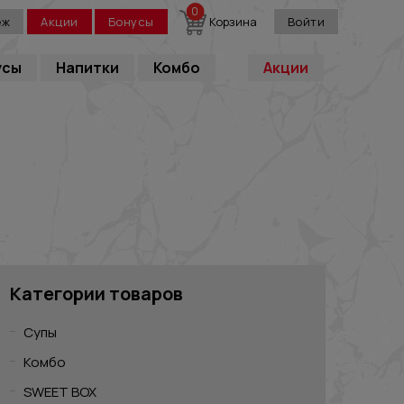
0
еж
Акции
Бонусы
Корзина
Войти
усы
Напитки
Комбо
Акции
Категории товаров
Супы
Комбо
SWEET BOX