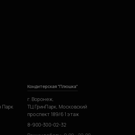
Кондитерская "Плюшка"
г. Воронеж,
н Парк
ТЦ ГринПарк, Московский
проспект 189/6 1 этаж
8-900-300-02-32
0