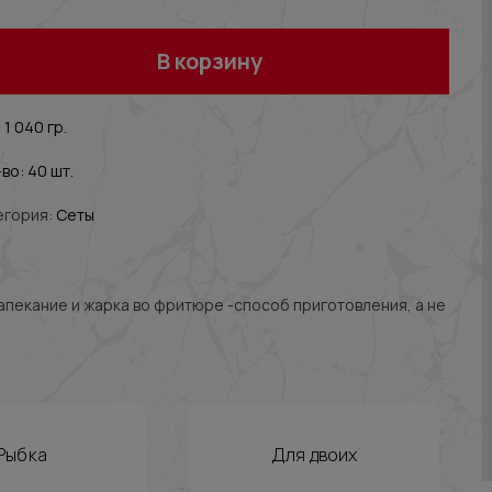
В корзину
 1 040 гр.
во: 40 шт.
егория:
Сеты
Запекание и жарка во фритюре -способ приготовления, а не
Рыбка
Для двоих