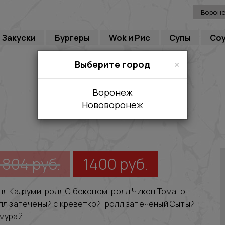
Ворон
Закуски
Бургеры
Wok и Рис
Супы
Со
×
Выберите город
Воронеж
Нововоронеж
1804
руб.
1400
руб.
лл Кадзуми, ролл С беконом, ролл Чикен Томаго,
лл запеченый с креветкой, ролл запеченый Сытый
мурай