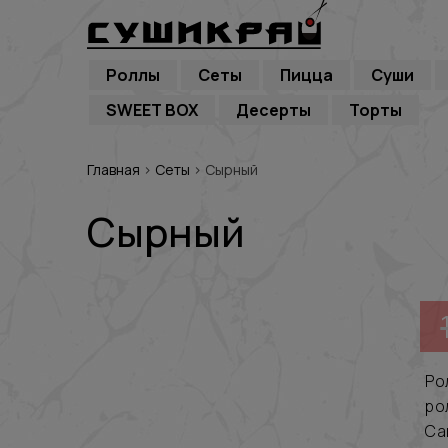
Роллы
Сеты
Пицца
Суши
SWEET BOX
Десерты
Торты
Главная
›
Сеты
›
Сырный
Сырный
Ро
ро
Са