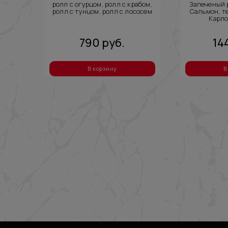
ролл с огурцом, ролл с крабом,
Запеченый 
ролл с тунцом, ролл с лососем
Сальмон, т
Карло
790
руб.
14
В корзину
В