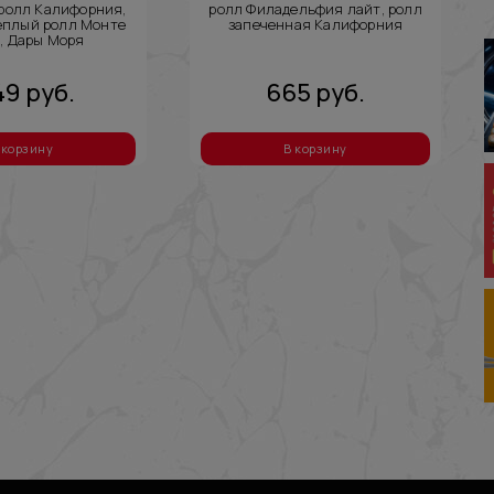
ролл Калифорния,
ролл Филадельфия лайт, ролл
еплый ролл Монте
запеченная Калифорния
, Дары Моря
49
руб.
665
руб.
 корзину
В корзину