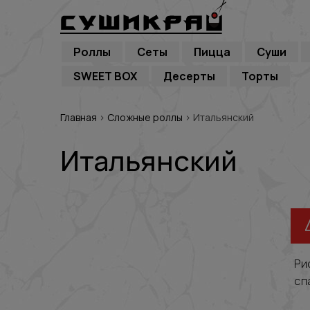
Роллы
Сеты
Пицца
Суши
SWEET BOX
Десерты
Торты
Главная
›
Сложные роллы
›
Итальянский
Итальянский
Ри
сп