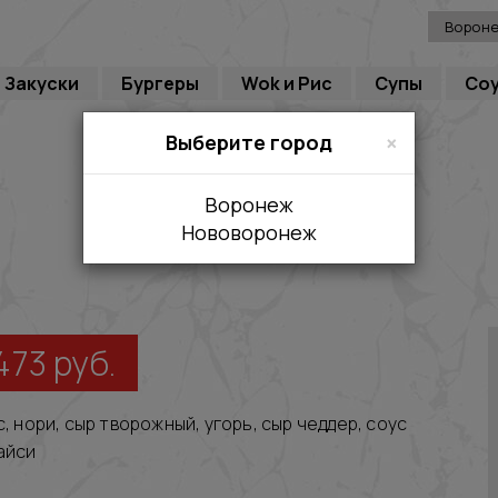
Ворон
Закуски
Бургеры
Wok и Рис
Супы
Со
×
Выберите город
Воронеж
Нововоронеж
473
руб.
с, нори, сыр творожный, угорь, сыр чеддер, соус
айси