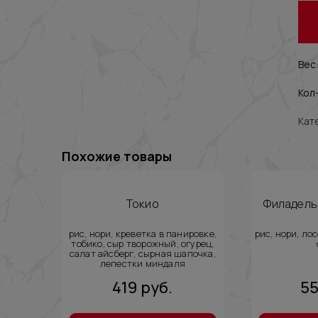
Вес:
Кол-
Кат
Похожие товары
Токио
Филадель
рис, нори, креветка в панировке,
рис, нори, ло
тобико, сыр творожный, огурец,
салат айсберг, сырная шапочка,
лепестки миндаля
419
руб.
5