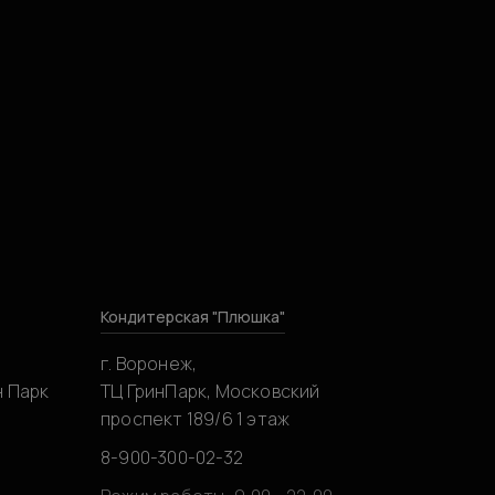
Кондитерская "Плюшка"
г. Воронеж,
н Парк
ТЦ ГринПарк, Московский
проспект 189/6 1 этаж
8-900-300-02-32
0