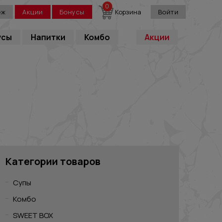
0
еж
Акции
Бонусы
Корзина
Войти
усы
Напитки
Комбо
Акции
Категории товаров
Супы
Комбо
SWEET BOX