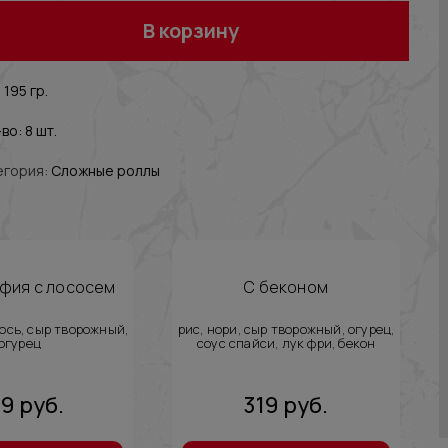
В корзину
 195 гр.
во: 8 шт.
егория:
Сложные роллы
фия с лососем
С беконом
сось, сыр творожный,
рис, нори, сыр творожный, огурец,
огурец
соус спайси, лук фри, бекон
59
руб.
319
руб.